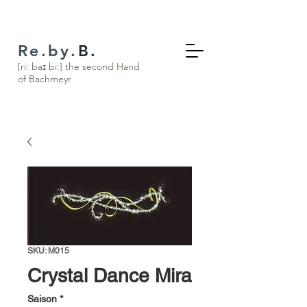
Re.by.
B.
[riː baɪ biː] the s
econd Hand
of Bachmeyr
SKU: M015
Crystal Dance Mira
Saison
*