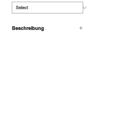
Beschreibung
Crystal Dance Mira mit den Maßen
195x50x50cm